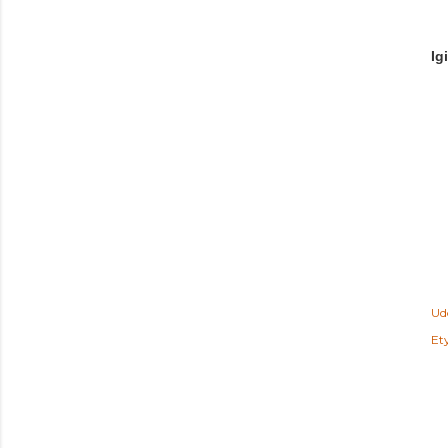
Ig
Ud
Ety