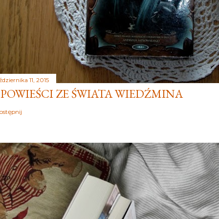
dziernika 11, 2015
POWIEŚCI ZE ŚWIATA WIEDŹMINA
ostępnij