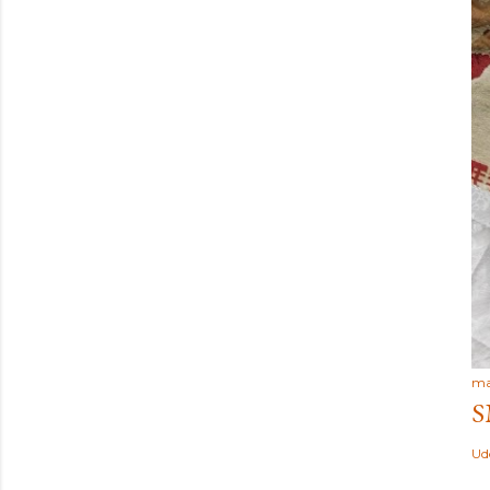
ma
S
Ud