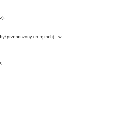
z):
 był przenoszony na rękach) - w
u;