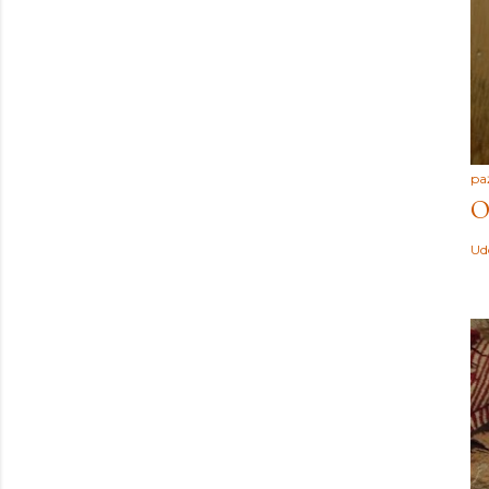
paź
O
Ud