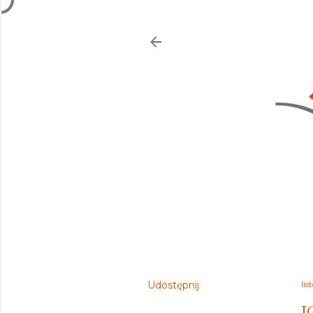
Udostępnij
li
I