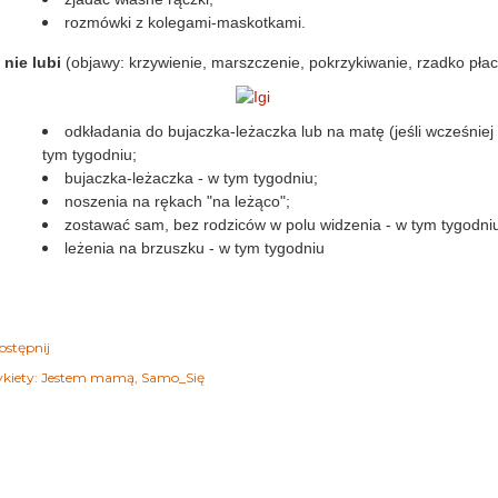
rozmówki z kolegami-maskotkami.
i nie lubi
(objawy: krzywienie, marszczenie, pokrzykiwanie, rzadko płac
odkładania do bujaczka-leżaczka lub na matę (jeśli wcześniej
tym tygodniu;
bujaczka-leżaczka - w tym tygodniu;
noszenia na rękach "na leżąco";
zostawać sam, bez rodziców w polu widzenia - w tym tygodni
leżenia na brzuszku - w tym tygodniu
ostępnij
kiety:
Jestem mamą
Samo_Się