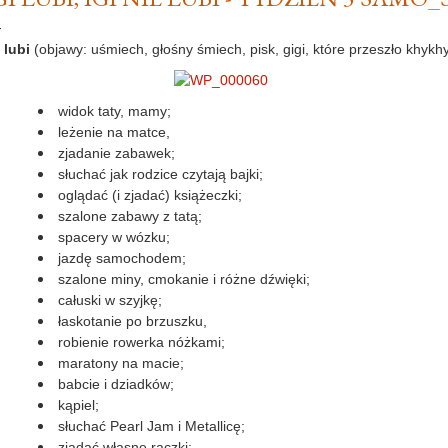
i lubi
(objawy: uśmiech, głośny śmiech, pisk, gigi, które przeszło khyk
widok taty, mamy;
leżenie na matce,
zjadanie zabawek;
słuchać jak rodzice czytają bajki;
oglądać (i zjadać) książeczki;
szalone zabawy z tatą;
spacery w wózku;
jazdę samochodem;
szalone miny, cmokanie i różne dźwięki;
całuski w szyjkę;
łaskotanie po brzuszku,
robienie rowerka nóżkami;
maratony na macie;
babcie i dziadków;
kąpiel;
słuchać Pearl Jam i Metallicę;
zjadać własne rączki;