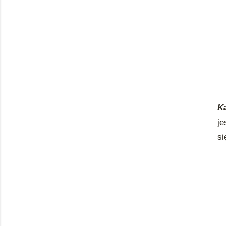
K
je
si