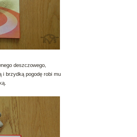
ewnego deszczowego,
ą i brzydką pogodę robi mu
ką.