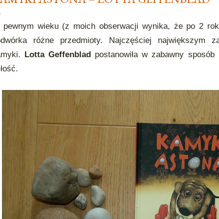
pewnym wieku (z moich obserwacji wynika, że po 2 roku
odwórka różne przedmioty. Najczęściej największym za
amyki.
Lotta Geffenblad
postanowiła w zabawny sposób p
łość.