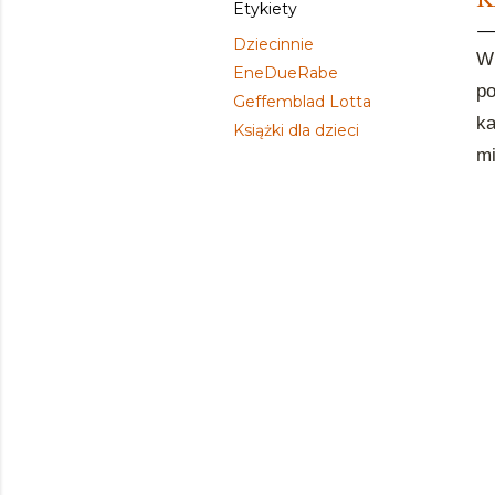
Etykiety
Dziecinnie
W 
EneDueRabe
p
Geffemblad Lotta
k
Książki dla dzieci
mi