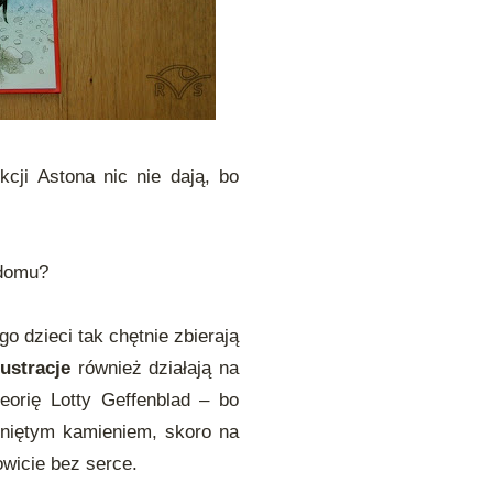
cji Astona nic nie dają, bo
 domu?
o dzieci tak chętnie zbierają
lustracje
również działają na
eorię Lotty Geffenblad – bo
zniętym kamieniem, skoro na
owicie bez serce.