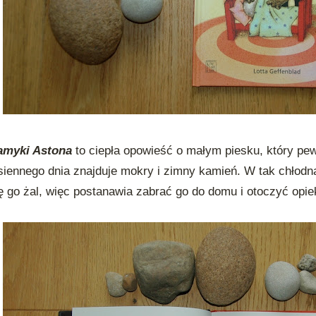
amyki Astona
to ciepła opowieść o małym piesku, który p
siennego dnia znajduje mokry i zimny kamień. W tak chłodn
ę go żal, więc postanawia zabrać go do domu i otoczyć opie