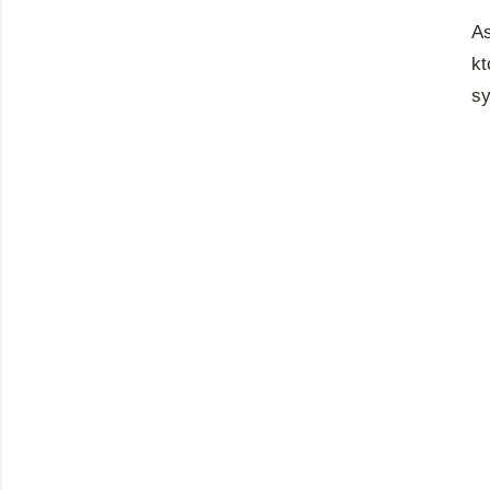
A
kt
sy