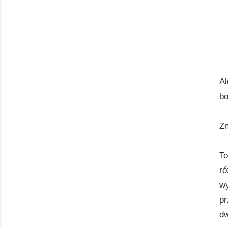
Al
bo
Zn
To
ró
wy
pr
dw