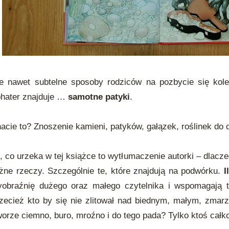
e nawet subtelne sposoby rodziców na pozbycie się kolek
hater znajduje …
samotne patyki
.
acie to? Znoszenie kamieni, patyków, gałązek, roślinek do
, co urzeka w tej książce to wytłumaczenie autorki – dlaczeg
żne rzeczy. Szczególnie te, które znajdują na podwórku.
I
obraźnię dużego oraz małego czytelnika i wspomagają t
zecież kto by się nie zlitował nad biednym, małym, zmar
orze ciemno, buro, mroźno i do tego pada? Tylko ktoś całk