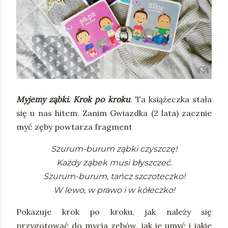
Myjemy ząbki. Krok po kroku
. Ta książeczka stała
się u nas hitem. Zanim Gwiazdka (2 lata) zacznie
myć zęby powtarza fragment
Szurum-burum ząbki czyszczę!
Każdy ząbek musi błyszczeć.
Szurum-burum, tańcz szczoteczko!
W lewo, w prawo i w kółeczko!
Pokazuje krok po kroku, jak należy się
przygotować do mycia zębów, jak je umyć i jakie