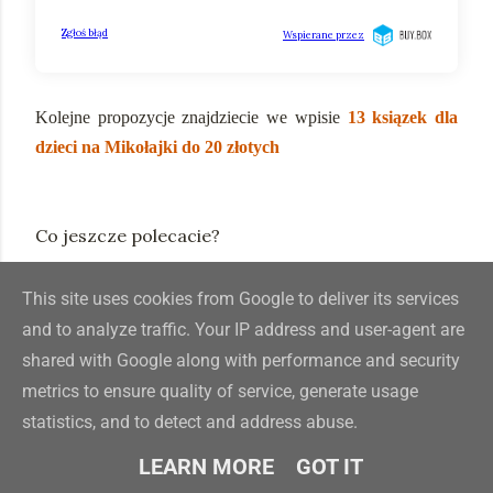
Kolejne propozycje znajdziecie we wpisie
13 ksiązek dla
dzieci na Mikołajki do 20 złotych
Co jeszcze polecacie?
This site uses cookies from Google to deliver its services
and to analyze traffic. Your IP address and user-agent are
Udostępnij
shared with Google along with performance and security
Etykiety:
Książki dla dzieci
metrics to ensure quality of service, generate usage
statistics, and to detect and address abuse.
LEARN MORE
GOT IT