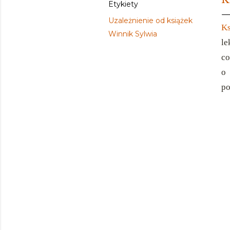
Etykiety
Uzależnienie od książek
Ks
Winnik Sylwia
le
co
o
po