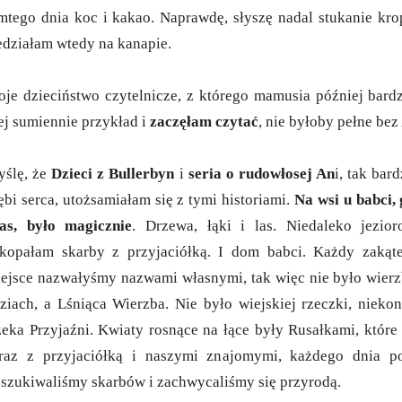
mtego dnia koc i kakao. Naprawdę, słyszę nadal stukanie kro
edziałam wtedy na kanapie.
je dzieciństwo czytelnicze, z którego mamusia później bardz
ej sumiennie przykład i
zaczęłam czytać
, nie byłoby pełne be
ślę, że
Dzieci z Bullerbyn
i
seria o rudowłosej An
i, tak bar
ębi serca, utożsamiałam się z tymi historiami.
Na wsi u babci,
as, było magicznie
. Drzewa, łąki i las. Niedaleko jezior
kopałam skarby z przyjaciółką. I dom babci. Każdy zakąt
ejsce nazwałyśmy nazwami własnymi, tak więc nie było wierzb
ziach, a Lśniąca Wierzba. Nie było wiejskiej rzeczki, niekon
eka Przyjaźni. Kwiaty rosnące na łące były Rusałkami, które 
az z przyjaciółką i naszymi znajomymi, każdego dnia p
szukiwaliśmy skarbów i zachwycaliśmy się przyrodą.