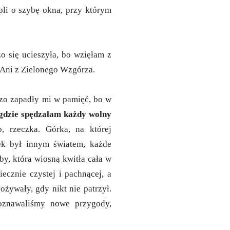
pli o szybę okna, przy którym
o się ucieszyła, bo wzięłam z
z Ani z Zielonego Wzgórza.
dzo zapadły mi w pamięć, bo w
 gdzie spędzałam każdy wolny
o, rzeczka. Górka, na której
ek był innym światem, każde
y, która wiosną kwitła cała w
iecznie czystej i pachnącej, a
ożywały, gdy nikt nie patrzył.
oznawaliśmy nowe przygody,