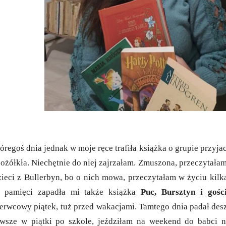
óregoś dnia jednak w moje ręce trafiła książka o grupie przyjac
pożółkła. Niechętnie do niej zajrzałam. Zmuszona, przeczytałam
ieci z Bullerbyn, bo o nich mowa, przeczytałam w życiu kilk
 pamięci zapadła mi także książka
Puc, Bursztyn i gośc
erwcowy piątek, tuż przed wakacjami. Tamtego dnia padał desz
wsze w piątki po szkole, jeździłam na weekend do babci n