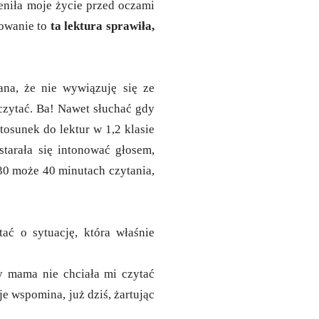
eniła moje życie przed oczami
dowanie to
ta lektura sprawiła,
na, że nie wywiązuję się ze
czytać. Ba! Nawet słuchać gdy
tosunek do lektur w 1,2 klasie
tarała się intonować głosem,
 30 może 40 minutach czytania,
ać o sytuację, która właśnie
y mama nie chciała mi czytać
je wspomina, już dziś, żartując