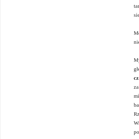
ta
si
Mo
ni
My
gł
cz
za
mi
ba
Rz
Wr
po