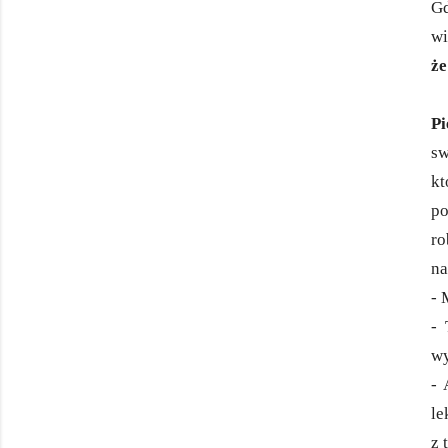
Gd
wi
że
Pi
sw
kt
po
ro
na
-
- 
wy
- 
le
z 