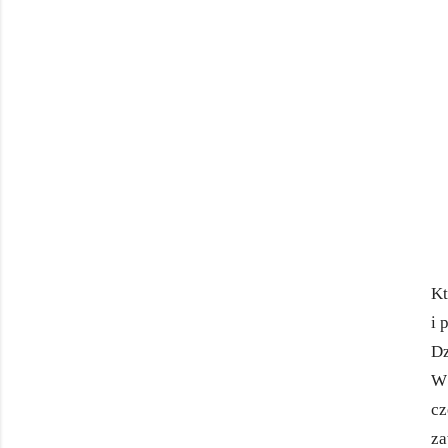
Kt
i 
Dz
W
cz
za