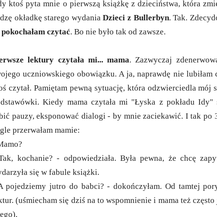
y ktoś pyta mnie o pierwszą książkę z dzieciństwa, która zmi
dzę okładkę starego wydania
Dzieci z Bullerbyn
. Tak. Zdecy
 pokochałam czytać
. Bo nie było tak od zawsze.
erwsze lektury czytała mi... mama
. Zazwyczaj zdenerwowa
ojego uczniowskiego obowiązku. A ja, naprawdę nie lubiłam 
oś czytał. Pamiętam pewną sytuację, która odzwierciedla mój s
dstawówki. Kiedy mama czytała mi "Łyska z pokładu Idy" s
bić pauzy, eksponować dialogi - by mnie zaciekawić. I tak po
gle przerwałam mamie:
 Mamo?
Tak, kochanie? - odpowiedziała. Była pewna, że chcę zapyt
darzyła się w fabule książki.
A pojedziemy jutro do babci? - dokończyłam. Od tamtej por
ktur. (uśmiecham się dziś na to wspomnienie i mama też często 
tego).