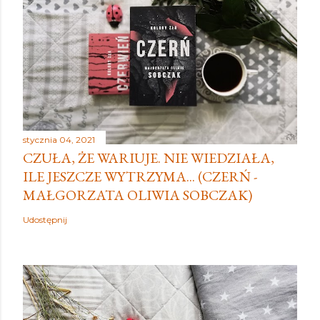
stycznia 04, 2021
CZUŁA, ŻE WARIUJE. NIE WIEDZIAŁA,
ILE JESZCZE WYTRZYMA... (CZERŃ -
MAŁGORZATA OLIWIA SOBCZAK)
Udostępnij