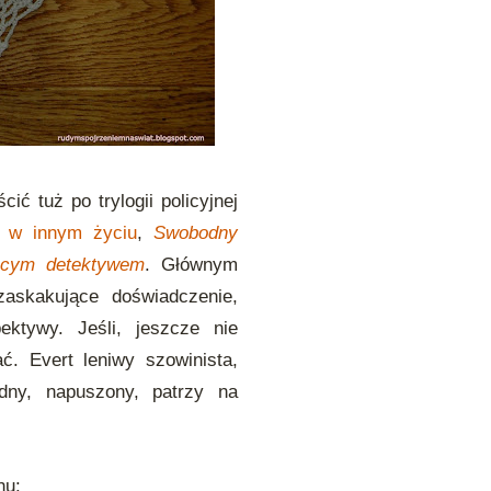
ć tuż po trylogii policyjnej
 w innym życiu
,
Swobodny
ącym detektywem
. Głównym
askakujące doświadczenie,
ktywy. Jeśli, jeszcze nie
ć. Evert leniwy szowinista,
odny, napuszony, patrzy na
hu: