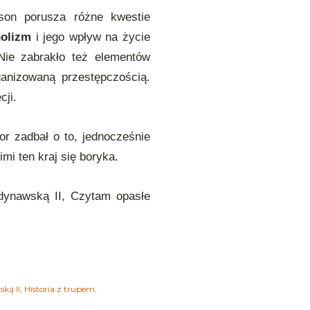
son porusza różne kwestie
holizm
i jego wpływ na życie
Nie zabrakło też elementów
anizowaną przestępczością.
cji.
tor zadbał o to, jednocześnie
imi ten kraj się boryka.
ndynawską II, Czytam opasłe
ką II
Historia z trupem