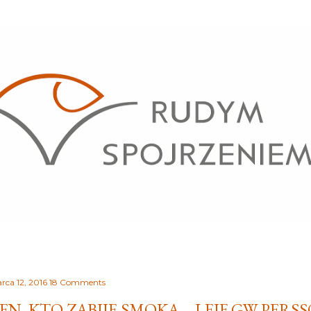
Przejdź do głównej zawartości
rca 12, 2016
18 Comments
EN, KTO ZABIJE SMOKA – LEIF GW PERS