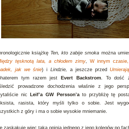
ronologicznie książkę
Ten, kto zabije smoka
można umieści
iędzy tęsknotą lata, a chłodem zimy
,
W innym czasie,
padek, jak we śnie
) i
Lindzie,
a jeszcze przed
Umieraj
ohaterem tym razem jest
Evert Backstrom
. To dość z
śledzić prowadzone dochodzenia właśnie z jego perspe
ytaliście nic
Leif’a GW Persson’a
to przybliżę tę posta
eksista, rasista, który myśli tylko o sobie. Jest wyg
zystkich z góry i ma o sobie wysokie mniemanie.
e zaskakuje więc taka opinia jednego z jego kolegów po fac