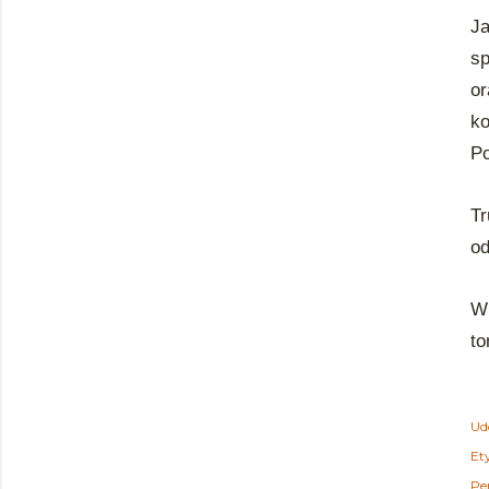
J
sp
or
k
Po
Tr
od
Wp
to
Ud
Ety
Pe