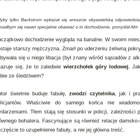
yby tylko Backstrom wykazał się wreszcie obywatelską odpowiedzial
siałbym się nawet specjalnie obawiać o to dochodzenie, pomyślał Alm
czątkowo dochodzenie wygląda na banalne. W swoim mies
staje starszy mężczyzna. Zmarł po uderzeniu żeliwną pok
bywała się u niego libacja (był znany wśród sąsiadów z al
azuje się, że to zaledwie
wierzchołek góry lodowej
. Ja
bie ze śledztwem?
tor świetnie buduje fabułę,
zwodzi czytelnika
, jak i p
olicjantów. Właściwie do samego końca nie wiadomo
darzeniami. Tłem stają się stosunki w policji, zależności
ównego bohatera. Fascynujące są również relacje damsko-
częście to uzupełnienie fabuły, a nie jej główna treść.