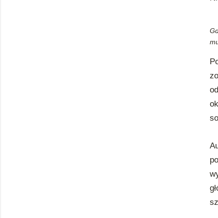
Gd
mu
Po
zo
od
ok
so
Au
p
wy
gł
sz