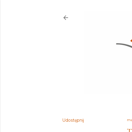
Udostępnij
ma
T