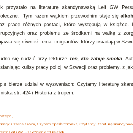
ak przystało na literaturę skandynawską Leif GW Pers
ołeczne.
Tym razem wątkiem przewodnim staje się
alko
az pracę różnych postaci, które występują w książce. 
orupcyjnych oraz problemu ze środkami na walkę z zorg
jawia się również temat imigrantów, którzy osiadają w Szwe
udno się nudzić przy lekturze
Ten, kto zabije smoka
. Au
słaniając kulisy pracy policji w Szwecji oraz problemy, z jak
is bierze udział w wyzwaniach: Czytamy literaturę ska
miska str. 424 i Historia z trupem.
ostępnij
kiety:
Czarna Owca
Czytam opasłe tomiska
Czytamy literaturę skandynaws
rsson Leif GW
Uzależnienie od książek