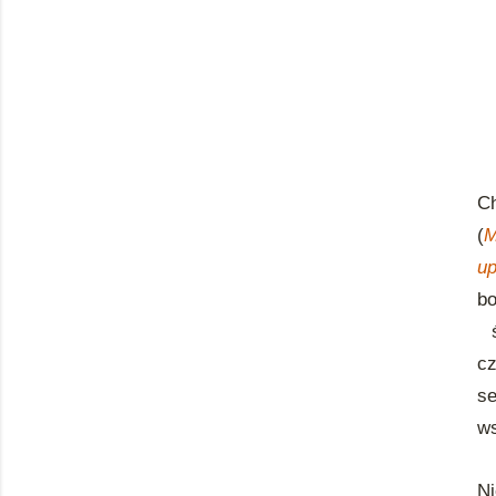
Ch
(
M
u
b
cz
s
ws
Ni