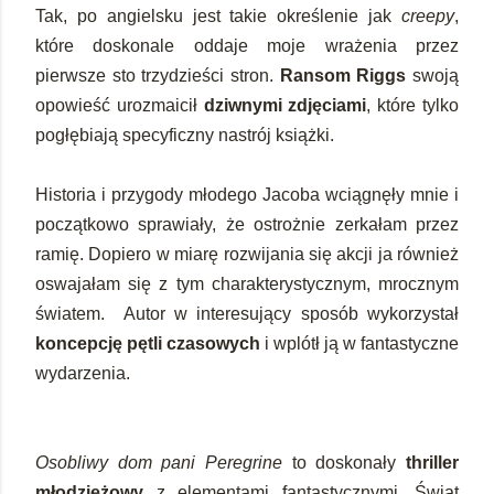
Tak, po angielsku jest takie określenie jak
creepy
,
które doskonale oddaje moje wrażenia przez
pierwsze sto trzydzieści stron.
Ransom Riggs
swoją
opowieść urozmaicił
dziwnymi zdjęciami
, które tylko
pogłębiają specyficzny nastrój książki.
Historia i przygody młodego Jacoba wciągnęły mnie i
początkowo sprawiały, że ostrożnie zerkałam przez
ramię. Dopiero w miarę rozwijania się akcji ja również
oswajałam się z tym charakterystycznym, mrocznym
światem. Autor w interesujący sposób wykorzystał
koncepcję pętli czasowych
i wplótł ją w fantastyczne
wydarzenia.
Osobliwy dom pani Peregrine
to doskonały
thriller
młodzieżowy
z elementami fantastycznymi. Świat