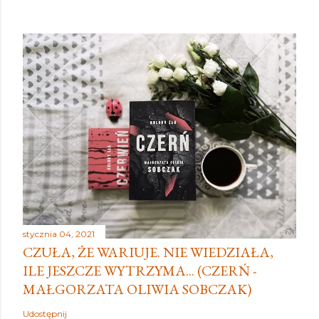
stycznia 04, 2021
CZUŁA, ŻE WARIUJE. NIE WIEDZIAŁA,
ILE JESZCZE WYTRZYMA... (CZERŃ -
MAŁGORZATA OLIWIA SOBCZAK)
Udostępnij