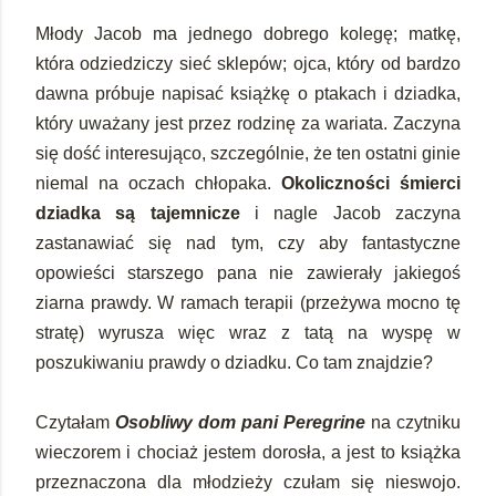
Młody Jacob ma jednego dobrego kolegę; matkę,
która odziedziczy sieć sklepów; ojca, który od bardzo
dawna próbuje napisać książkę o ptakach i dziadka,
który uważany jest przez rodzinę za wariata. Zaczyna
się dość interesująco, szczególnie, że ten ostatni ginie
niemal na oczach chłopaka.
Okoliczności śmierci
dziadka są tajemnicze
i nagle Jacob zaczyna
zastanawiać się nad tym, czy aby fantastyczne
opowieści starszego pana nie zawierały jakiegoś
ziarna prawdy. W ramach terapii (przeżywa mocno tę
stratę) wyrusza więc wraz z tatą na wyspę w
poszukiwaniu prawdy o dziadku. Co tam znajdzie?
Czytałam
Osobliwy dom pani Peregrine
na czytniku
wieczorem i chociaż jestem dorosła, a jest to książka
przeznaczona dla młodzieży czułam się nieswojo.