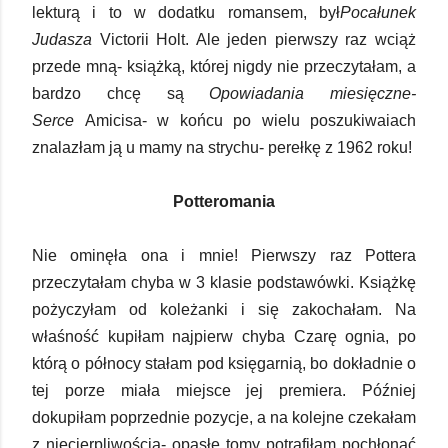
lekturą i to w dodatku romansem, był
Pocałunek
Judasza
Victorii Holt. Ale jeden pierwszy raz wciąż
przede mną- książką, której nigdy nie przeczytałam, a
bardzo chcę są
Opowiadania miesięczne-
Serce
Amicisa- w końcu po wielu poszukiwaiach
znalazłam ją u mamy na strychu- perełkę z 1962 roku!
Potteromania
Nie ominęła ona i mnie! Pierwszy raz Pottera
przeczytałam chyba w 3 klasie podstawówki. Książkę
pożyczyłam od koleżanki i się zakochałam. Na
właśność kupiłam najpierw chyba Czarę ognia, po
którą o północy stałam pod księgarnią, bo dokładnie o
tej porze miała miejsce jej premiera. Później
dokupiłam poprzednie pozycje, a na kolejne czekałam
z niecierpliwością- opasłe tomy potrafiłam pochłonąć