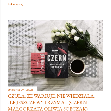
Udostępnij
stycznia 04, 2021
CZUŁA, ŻE WARIUJE. NIE WIEDZIAŁA,
ILE JESZCZE WYTRZYMA... (CZERŃ -
MAŁGORZATA OLIWIA SOBCZAK)