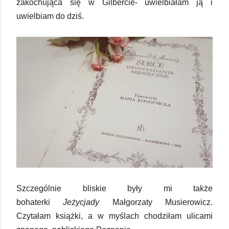
zakochująca się w Gilbercie- uwielbiałam ją i
uwielbiam do dziś.
Szczególnie bliskie były mi także
bohaterki
Jeżycjady
Małgorzaty Musierowicz.
Czytałam książki, a w myślach chodziłam ulicami