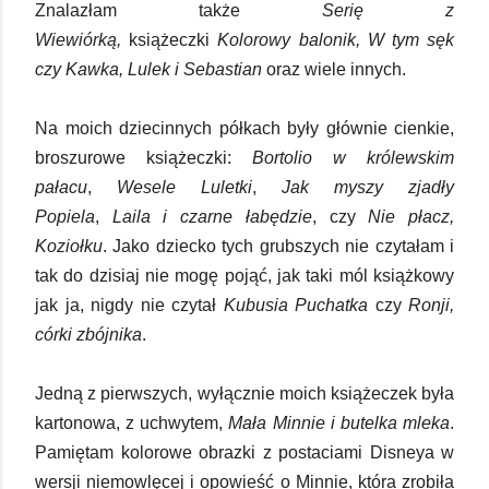
Znalazłam także
Serię z
Wiewiórką,
książeczki
Kolorowy balonik, W tym sęk
czy Kawka, Lulek i Sebastian
oraz wiele innych.
Na moich dziecinnych półkach były głównie cienkie,
broszurowe książeczki:
Bortolio w królewskim
pałacu
,
Wesele Luletki
,
Jak myszy zjadły
Popiela
,
Laila i czarne łabędzie
, czy
Nie płacz,
Koziołku
. Jako dziecko tych grubszych nie czytałam i
tak do dzisiaj nie mogę pojąć, jak taki mól książkowy
jak ja, nigdy nie czytał
Kubusia Puchatka
czy
Ronji,
córki zbójnika
.
Jedną z pierwszych, wyłącznie moich książeczek była
kartonowa, z uchwytem,
Mała Minnie i butelka mleka
.
Pamiętam kolorowe obrazki z postaciami Disneya w
wersji niemowlęcej i opowieść o Minnie, która zrobiła