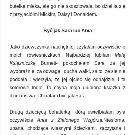
butelkę mleka, ale go nie skosztowała, bo dzieliła się
z przyjaciółmi Mickim, Daisy i Donaldem.
Być jak Sara lub Ania
Jako dziewczynka najchętniej czytałam oczywiście o
moich rówieśniczkach. Najbardziej lubiłam
Małą
Księżniczkę
Burnett- pokochałam Sarę za jej
wyobraźnię, za odwagę i ducha walki, za to, że się nie
poddała i wierzyła, że jej ojciec się odnajdzie. I te
kolorowe Indie. To chyba moja ulubiona książka z
dzieciństwa. Chciałam być jak Sara.
Drugą dziecięcą bohaterką, którą uwielbiałam była
oczywiście
Ania z Zielonego Wzgórza.
Niesforna,
uparta, chodząca własnymi ścieżkami, zaczytana i