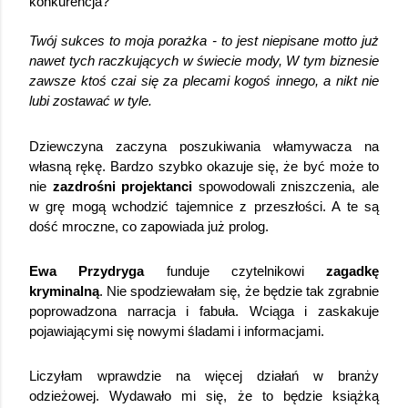
konkurencja?
Twój sukces to moja porażka - to jest niepisane motto już 
nawet tych raczkujących w świecie mody, W tym biznesie 
zawsze ktoś czai się za plecami kogoś innego, a nikt nie 
lubi zostawać w tyle.
Dziewczyna zaczyna poszukiwania włamywacza na 
własną rękę. Bardzo szybko okazuje się, że być może to 
nie 
zazdrośni projektanci 
spowodowali zniszczenia, ale 
w grę mogą wchodzić tajemnice z przeszłości. A te są 
dość mroczne, co zapowiada już prolog. 
Ewa Przydryga
 funduje czytelnikowi 
zagadkę 
kryminalną
. Nie spodziewałam się, że będzie tak zgrabnie 
poprowadzona narracja i fabuła. Wciąga i zaskakuje 
pojawiającymi się nowymi śladami i informacjami. 
Liczyłam wprawdzie na więcej działań w branży 
odzieżowej. Wydawało mi się, że to będzie książką 