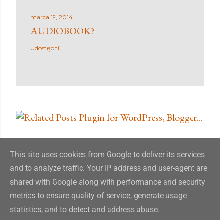
marca 19, 2014
AUDIOBOOK?
Udostępnij
INSTA
This site uses cookies from Google to deliver its services
and to analyze traffic. Your IP address and user-agent are
shared with Google along with performance and security
metrics to ensure quality of service, generate usage
statistics, and to detect and address abuse.
Obsługiwane przez usługę Blogger