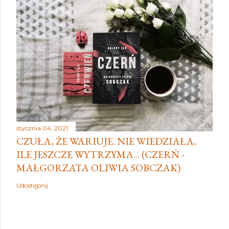
stycznia 04, 2021
CZUŁA, ŻE WARIUJE. NIE WIEDZIAŁA,
ILE JESZCZE WYTRZYMA... (CZERŃ -
MAŁGORZATA OLIWIA SOBCZAK)
Udostępnij