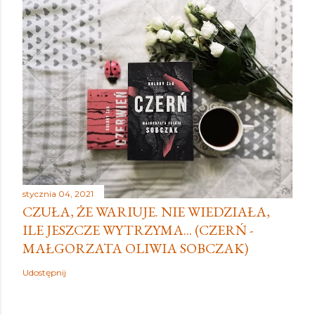
stycznia 04, 2021
CZUŁA, ŻE WARIUJE. NIE WIEDZIAŁA,
ILE JESZCZE WYTRZYMA... (CZERŃ -
MAŁGORZATA OLIWIA SOBCZAK)
Udostępnij