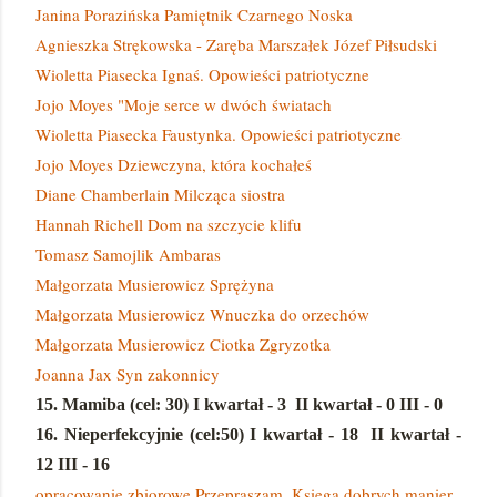
Janina Porazińska Pamiętnik Czarnego Noska
Agnieszka Strękowska - Zaręba Marszałek Józef Piłsudski
Wioletta Piasecka Ignaś. Opowieści patriotyczne
Jojo Moyes "Moje serce w dwóch światach
Wioletta Piasecka Faustynka. Opowieści patriotyczne
Jojo Moyes Dziewczyna, która kochałeś
Diane Chamberlain Milcząca siostra
Hannah Richell Dom na szczycie klifu
Tomasz Samojlik Ambaras
Małgorzata Musierowicz Sprężyna
Małgorzata Musierowicz Wnuczka do orzechów
Małgorzata Musierowicz Ciotka Zgryzotka
Joanna Jax Syn zakonnicy
15. Mamiba (cel: 30)
I kwartał - 3
II kwartał - 0 III - 0
16. Nieperfekcyjnie (cel:50)
I kwartał - 18
II kwartał -
12 III - 16
opracowanie zbiorowe Przepraszam. Księga dobrych manier