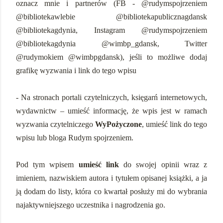
oznacz mnie i partnerów (FB - @rudymspojrzeniem
@bibliotekawlebie @bibliotekapublicznagdansk
@bibliotekagdynia, Instagram @rudymspojrzeniem
@bibliotekagdynia @wimbp_gdansk, Twitter
@rudymokiem @wimbpgdansk), jeśli to możliwe dodaj
grafikę wyzwania i link do tego wpisu
- Na stronach portali czytelniczych, księgarń internetowych,
wydawnictw – umieść informację, że wpis jest w ramach
wyzwania czytelniczego
WyPożyczone
, umieść link do tego
wpisu lub bloga Rudym spojrzeniem.
Pod tym wpisem
umieść link
do swojej opinii wraz z
imieniem, nazwiskiem autora i tytułem opisanej książki, a ja
ją dodam do listy, która co kwartał posłuży mi do wybrania
najaktywniejszego uczestnika i nagrodzenia go.