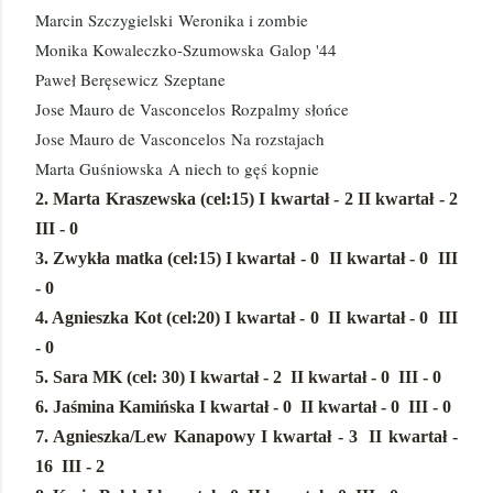
Marcin Szczygielski
Weronika i zombie
Monika Kowaleczko-Szumowska
Galop '44
Paweł Beręsewicz
Szeptane
Jose Mauro de Vasconcelos
Rozpalmy słońce
Jose Mauro de Vasconcelos
Na rozstajach
Marta Guśniowska
A niech to gęś kopnie
2. Marta Kraszewska (cel:15)
I kwartał - 2 II kwartał - 2
III - 0
3. Zwykła matka (cel:15)
I kwartał - 0
II kwartał - 0
III
- 0
4. Agnieszka Kot (cel:20)
I kwartał - 0
II kwartał - 0
III
- 0
5. Sara MK (cel: 30)
I kwartał - 2
II kwartał - 0
III - 0
6. Jaśmina Kamińska
I kwartał - 0
II kwartał - 0
III - 0
7. Agnieszka/Lew Kanapowy
I kwartał - 3
II kwartał -
16
III - 2