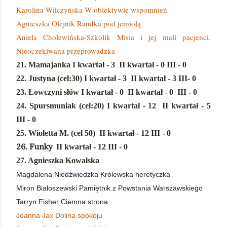
Karolina Wilczyńska W obiektywie wspomnień
Agnieszka Olejnik Randka pod jemiołą
Aniela Cholewińska-Szkolik Misia i jej mali pacjenci.
Nieoczekiwana przeprowadzka
21. Mamajanka
I kwartał - 3
II kwartał - 0 III - 0
22. Justyna (cel:30)
I kwartał - 3
II kwartał - 3 III- 0
23. Łowczyni słów
I kwartał - 0
II kwartał - 0 III - 0
24. Spursmuniak (cel:20)
I kwartał - 12
II kwartał - 5
III - 0
25. Wioletta M. (cel 50)
II kwartał - 12 III - 0
26. Funky
II kwartał - 12 III - 0
27. Agnieszka Kowalska
Magdalena Niedźwiedzka
Królewska heretyczka
Miron Białoszewski
Pamiętnik z Powstania Warszawskiego
Tarryn Fisher
Ciemna strona
Joanna Jax Dolina spokoju