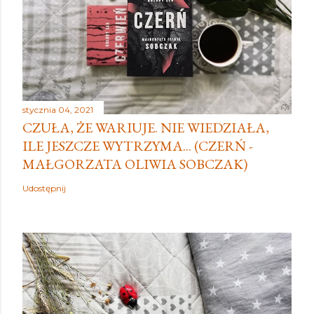
stycznia 04, 2021
CZUŁA, ŻE WARIUJE. NIE WIEDZIAŁA,
ILE JESZCZE WYTRZYMA... (CZERŃ -
MAŁGORZATA OLIWIA SOBCZAK)
Udostępnij