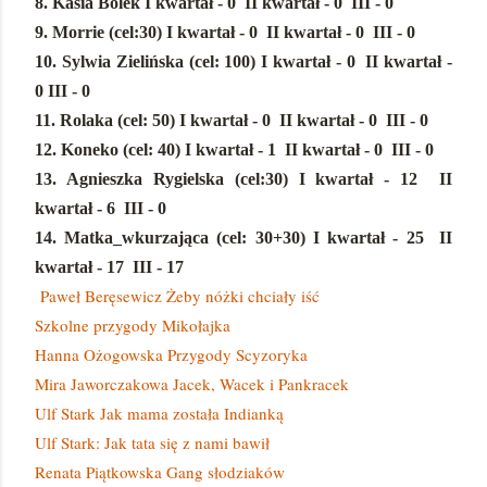
8. Kasia Bolek
I kwartał - 0
II kwartał - 0
III - 0
9. Morrie (cel:30)
I kwartał - 0
II kwartał - 0
III - 0
10. Sylwia Zielińska (cel: 100)
I kwartał - 0
II kwartał -
0
III - 0
11. Rolaka (cel: 50)
I kwartał - 0
II kwartał - 0
III - 0
12. Koneko (cel: 40)
I kwartał - 1
II kwartał - 0
III - 0
13. Agnieszka Rygielska (cel:30)
I kwartał - 12
II
kwartał - 6
III - 0
14. Matka_wkurzająca (cel: 30+30)
I kwartał - 25
II
kwartał - 17
III - 17
Paweł Beręsewicz Żeby nóżki chciały iść
Szkolne przygody Mikołajka
Hanna Ożogowska Przygody Scyzoryka
Mira Jaworczakowa Jacek, Wacek i Pankracek
Ulf Stark Jak mama została Indianką
Ulf Stark: Jak tata się z nami bawił
Renata Piątkowska Gang słodziaków