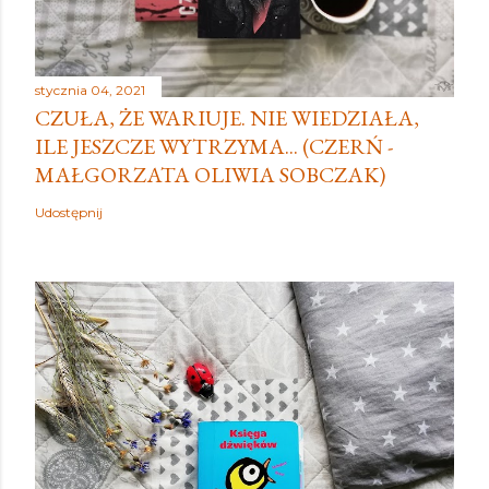
stycznia 04, 2021
CZUŁA, ŻE WARIUJE. NIE WIEDZIAŁA,
ILE JESZCZE WYTRZYMA... (CZERŃ -
MAŁGORZATA OLIWIA SOBCZAK)
Udostępnij