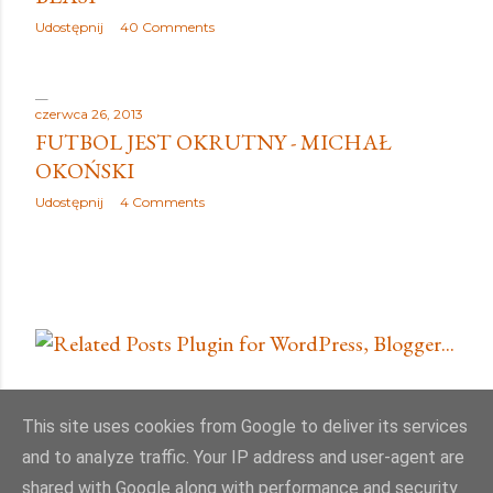
y
Udostępnij
40 Comments
czerwca 26, 2013
FUTBOL JEST OKRUTNY - MICHAŁ
OKOŃSKI
Udostępnij
4 Comments
INSTA
This site uses cookies from Google to deliver its services
and to analyze traffic. Your IP address and user-agent are
shared with Google along with performance and security