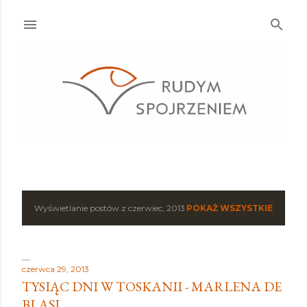
Przejdź do głównej zawartości
Wyświetlanie postów z czerwiec, 2013
POKAŻ WSZYSTKIE
P
o
s
czerwca 29, 2013
TYSIĄC DNI W TOSKANII - MARLENA DE
t
BLASI