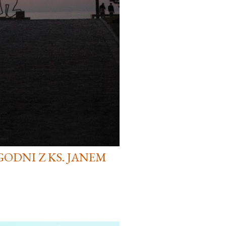
YGODNI Z KS. JANEM