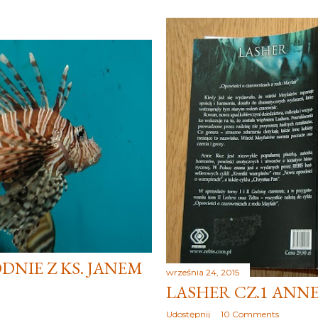
ODNIE Z KS. JANEM
września 24, 2015
LASHER CZ.1 ANNE
Udostępnij
10 Comments