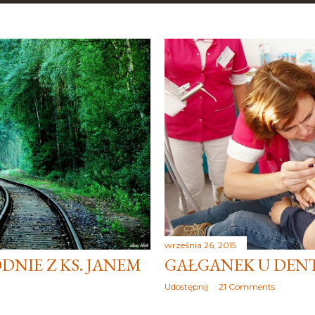
września 26, 2015
ODNIE Z KS. JANEM
GAŁGANEK U DEN
Udostępnij
21 Comments