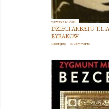
września 12, 2015
DZIECI ARBATU T.1. 
RYBAKOW
Udostępnij
13 Comments