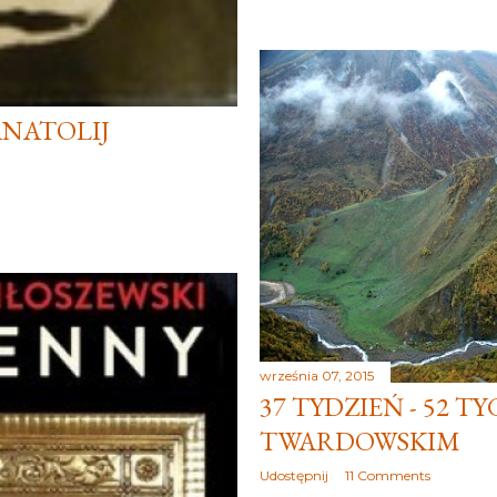
ANATOLIJ
września 07, 2015
37 TYDZIEŃ - 52 T
TWARDOWSKIM
Udostępnij
11 Comments