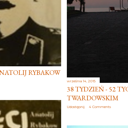
 ANATOLIJ RYBAKOW
września 14, 2015
38 TYDZIEŃ - 52 T
TWARDOWSKIM
Udostępnij
4 Comments