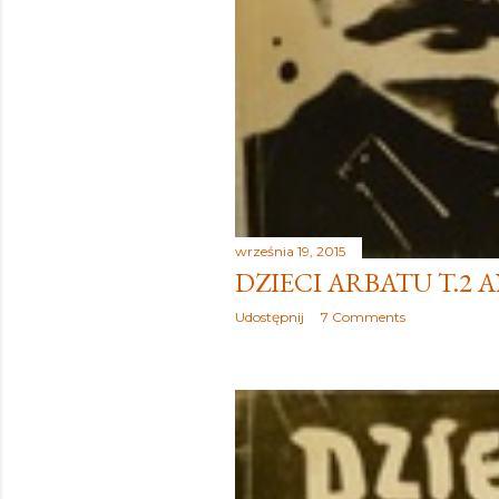
września 19, 2015
DZIECI ARBATU T.2
Udostępnij
7 Comments