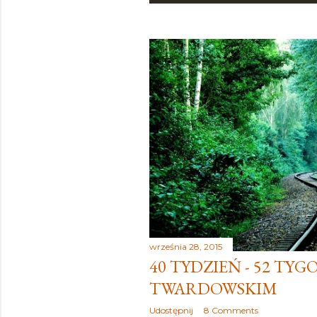
o
s
t
y
września 28, 2015
40 TYDZIEŃ - 52 TYG
TWARDOWSKIM
Udostępnij
8 Comments