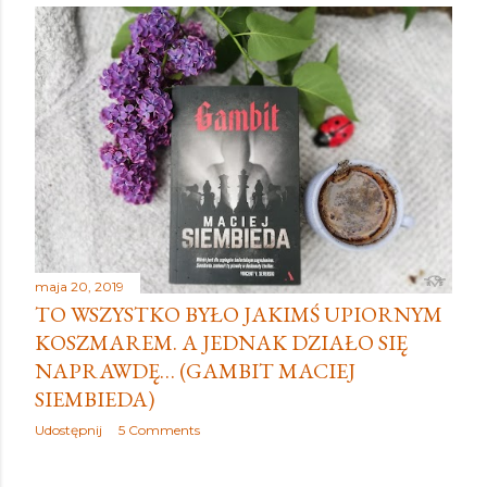
maja 20, 2019
TO WSZYSTKO BYŁO JAKIMŚ UPIORNYM
KOSZMAREM. A JEDNAK DZIAŁO SIĘ
NAPRAWDĘ… (GAMBIT MACIEJ
SIEMBIEDA)
Udostępnij
5 Comments