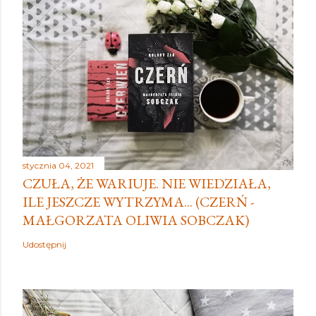
stycznia 04, 2021
CZUŁA, ŻE WARIUJE. NIE WIEDZIAŁA,
ILE JESZCZE WYTRZYMA... (CZERŃ -
MAŁGORZATA OLIWIA SOBCZAK)
Udostępnij