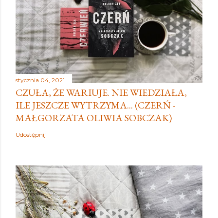
stycznia 04, 2021
CZUŁA, ŻE WARIUJE. NIE WIEDZIAŁA,
ILE JESZCZE WYTRZYMA... (CZERŃ -
MAŁGORZATA OLIWIA SOBCZAK)
Udostępnij