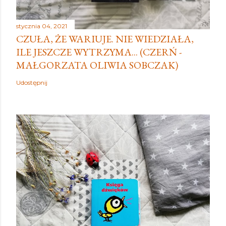
stycznia 04, 2021
CZUŁA, ŻE WARIUJE. NIE WIEDZIAŁA,
ILE JESZCZE WYTRZYMA... (CZERŃ -
MAŁGORZATA OLIWIA SOBCZAK)
Udostępnij