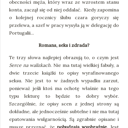
obecności męża, który wraz ze wzrostem stanu
konta, zaczął się od niej oddalać.
Kiedy zapomina
o kolejnej rocznicy ślubu czara goryczy się
przelewa, a szef w pracy wysyła ją w delegację do
Portugalii...
Romans, seks i zdrada?
Te trzy słowa najlepiej obrazują to, o czym jest
Serce na walizkach
. Nie ma tutaj wielkiej fabuły, a
dwie trzecie książki to opisy wyrafinowanego
seksu. Nie jest to w żadnych wypadku zarzut,
ponieważ jeśli ktoś ma ochotę właśnie na tego
typu lekturę to będzie to dobry wybór.
Szczególnie, że opisy scen z jednej strony są
dokładne, ale jednocześnie subtelne i nie ma tutaj
epatowania wulgarnością. Są zgrabnie opisane i
muszę przyznać, że
pobudzają wyobraźnię.
Jest