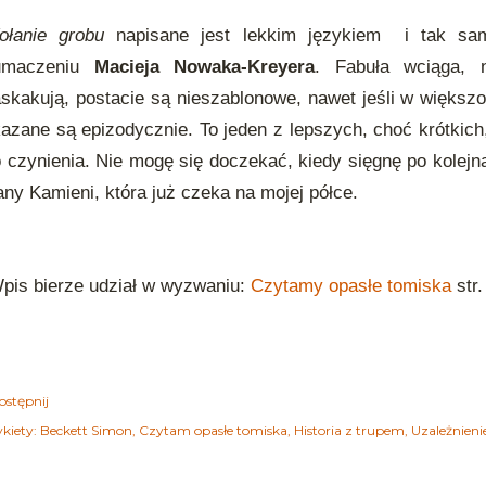
ołanie grobu
napisane jest lekkim językiem
i tak sa
łumaczeniu
Macieja Nowaka-Kreyera
. Fabuła wciąga, n
skakują, postacie są nieszablonowe, nawet jeśli w większośc
azane są epizodycznie. To jeden z lepszych, choć krótkich
 czynienia. Nie mogę się doczekać, kiedy sięgnę po kolejn
ny Kamieni, która już czeka na mojej półce.
is bierze udział w wyzwaniu:
Czytamy opasłe tomiska
str.
ostępnij
kiety:
Beckett Simon
Czytam opasłe tomiska
Historia z trupem
Uzależnieni