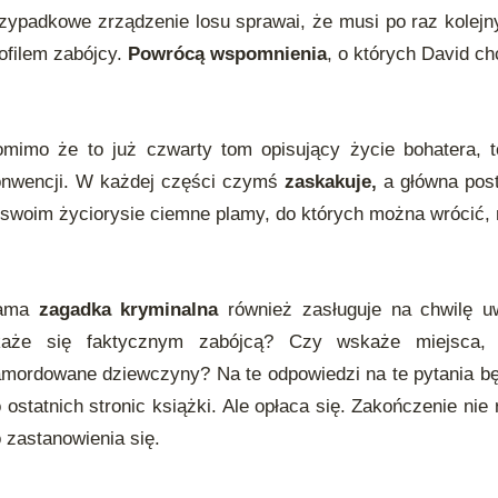
zypadkowe zrządzenie losu sprawai, że musi po raz kolej
ofilem zabójcy.
Powrócą wspomnienia
, o których David c
mimo że to już czwarty tom opisujący życie bohatera, t
onwencji. W każdej części czymś
zaskakuje,
a główna post
swoim życiorysie ciemne plamy, do których można wrócić, 
ama
zagadka kryminalna
również zasługuje na chwilę uw
każe się faktycznym zabójcą? Czy wskaże miejsca, g
mordowane dziewczyny? Na te odpowiedzi na te pytania bę
 ostatnich stronic książki. Ale opłaca się. Zakończenie n
 zastanowienia się.