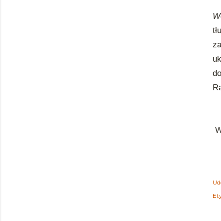
W
t
za
uk
do
Ra
Wp
Ud
Ety