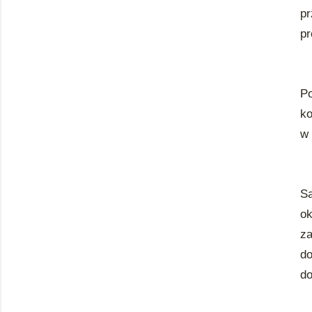
pr
pr
Po
k
w 
S
o
za
do
do