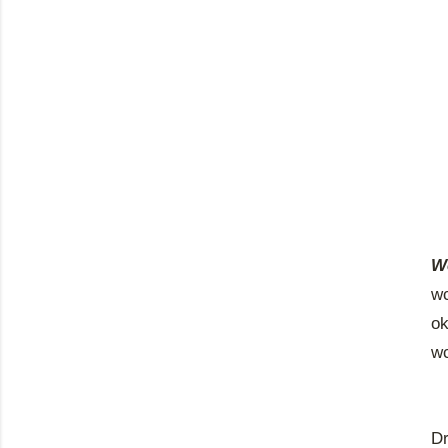
W
wc
ok
wc
Dr