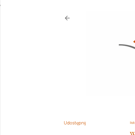
Udostępnij
li
W