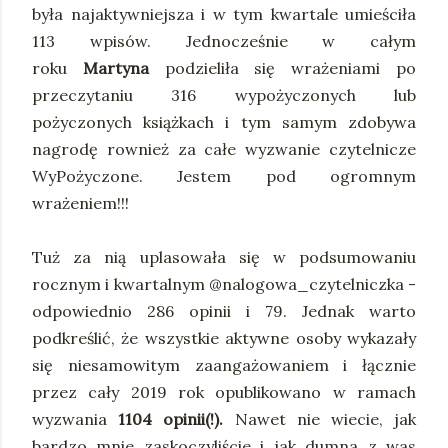
była najaktywniejsza i w tym kwartale umieściła
113 wpisów. Jednocześnie w całym
roku
Martyna
podzieliła się wrażeniami po
przeczytaniu 316 wypożyczonych lub
pożyczonych książkach i tym samym zdobywa
nagrodę rownież za całe wyzwanie czytelnicze
WyPożyczone. Jestem pod ogromnym
wrażeniem!!!
Tuż za nią uplasowała się w podsumowaniu
rocznym i kwartalnym @nalogowa_czytelniczka -
odpowiednio 286 opinii i 79. Jednak warto
podkreślić, że wszystkie aktywne osoby wykazały
się niesamowitym zaangażowaniem i łącznie
przez cały 2019 rok opublikowano w ramach
wyzwania
1104 opinii(!).
Nawet nie wiecie, jak
bardzo mnie zaskoczyliście i jak dumna z was