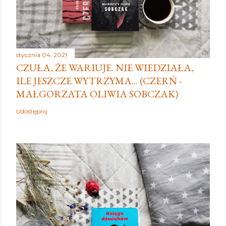
stycznia 04, 2021
CZUŁA, ŻE WARIUJE. NIE WIEDZIAŁA,
ILE JESZCZE WYTRZYMA... (CZERŃ -
MAŁGORZATA OLIWIA SOBCZAK)
Udostępnij