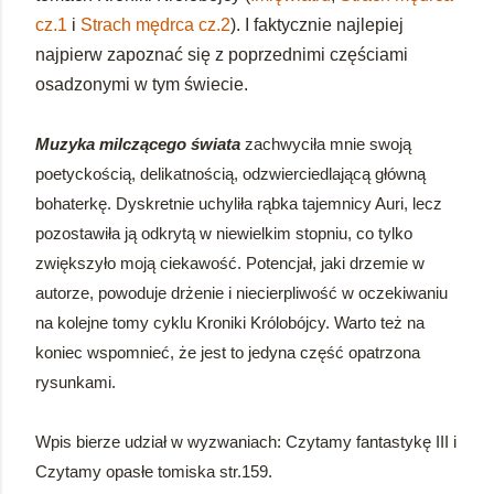
cz.1
i
Strach mędrca cz.2
). I faktycznie najlepiej
najpierw zapoznać się z poprzednimi częściami
osadzonymi w tym świecie.
Muzyka milczącego świata
zachwyciła mnie swoją
poetyckością, delikatnością, odzwierciedlającą główną
bohaterkę. Dyskretnie uchyliła rąbka tajemnicy Auri, lecz
pozostawiła ją odkrytą w niewielkim stopniu, co tylko
zwiększyło moją ciekawość. Potencjał, jaki drzemie w
autorze, powoduje drżenie i niecierpliwość w oczekiwaniu
na kolejne tomy cyklu Kroniki Królobójcy. Warto też na
koniec wspomnieć, że jest to jedyna część opatrzona
rysunkami.
Wpis bierze udział w wyzwaniach: Czytamy fantastykę III i
Czytamy opasłe tomiska str.159.