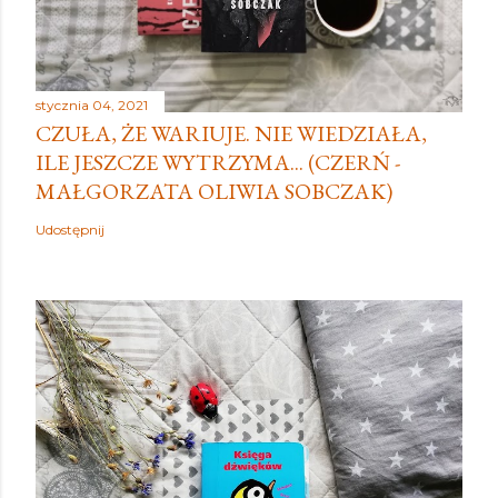
stycznia 04, 2021
CZUŁA, ŻE WARIUJE. NIE WIEDZIAŁA,
ILE JESZCZE WYTRZYMA... (CZERŃ -
MAŁGORZATA OLIWIA SOBCZAK)
Udostępnij