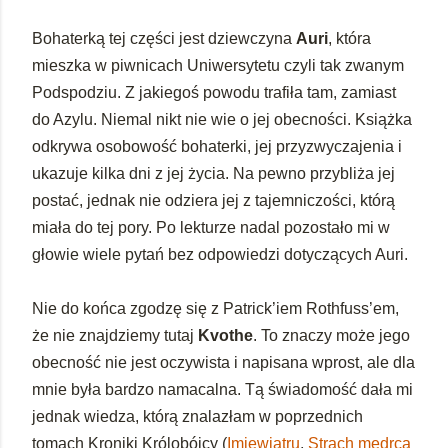
Bohaterką tej części jest dziewczyna
Auri
, która
mieszka w piwnicach Uniwersytetu czyli tak zwanym
Podspodziu. Z jakiegoś powodu trafiła tam, zamiast
do Azylu. Niemal nikt nie wie o jej obecności. Książka
odkrywa osobowość bohaterki, jej przyzwyczajenia i
ukazuje kilka dni z jej życia. Na pewno przybliża jej
postać, jednak nie odziera jej z tajemniczości, którą
miała do tej pory. Po lekturze nadal pozostało mi w
głowie wiele pytań bez odpowiedzi dotyczących Auri.
Nie do końca zgodzę się z Patrick’iem Rothfuss’em,
że nie znajdziemy tutaj
Kvothe
. To znaczy może jego
obecność nie jest oczywista i napisana wprost, ale dla
mnie była bardzo namacalna. Tą świadomość dała mi
jednak wiedza, którą znalazłam w poprzednich
tomach Kroniki Królobójcy (
Imięwiatru
,
Strach mędrca