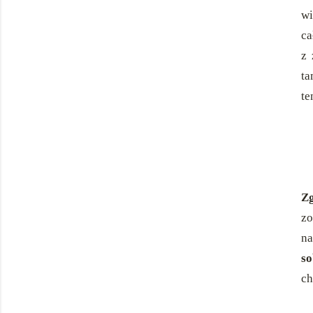
wi
ca
z 
ta
te
Zg
zo
na
so
ch