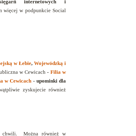
sięgarń internetowych i
 więcej w podpunkcie Social
iejską w Łebie
,
Wojewódzką i
ubliczna w Cewicach
-
Filia w
na w Cewicach
-
upominki dla
wątpliwie zyskujecie również
 chwili. Można również w