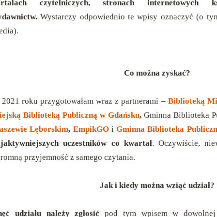
ortalach czytelniczych, stronach internetowych k
ydawnictw.
Wystarczy odpowiednio te wpisy oznaczyć (o tym
dia).
Co można zyskać?
2021 roku przygotowałam wraz z partnerami –
Biblioteką M
ejską Biblioteką Publiczną w Gdańsku
,
Gminna Biblioteka P
aszewie Lęborskim
,
EmpikGO
i
Gminna Biblioteka Publicz
jaktywniejszych uczestników co kwartał
. Oczywiście, nie
romną przyjemność z samego czytania.
Jak i kiedy można wziąć udział?
ęć udziału należy zgłosić
pod tym wpisem w dowolnej