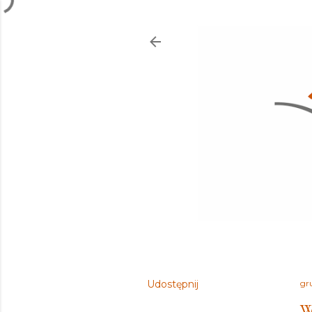
Udostępnij
gr
W