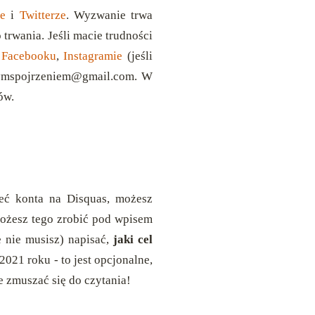
ie
i
Twitterze
. Wyzwanie trwa
trwania. Jeśli macie trudności
a
Facebooku
,
Instagramie
(jeśli
udymspojrzeniem@gmail.com. W
ów.
ć konta na Disquas, możesz
możesz tego zrobić pod wpisem
e nie musisz) napisać,
jaki cel
021 roku - to jest opcjonalne,
e zmuszać się do czytania!