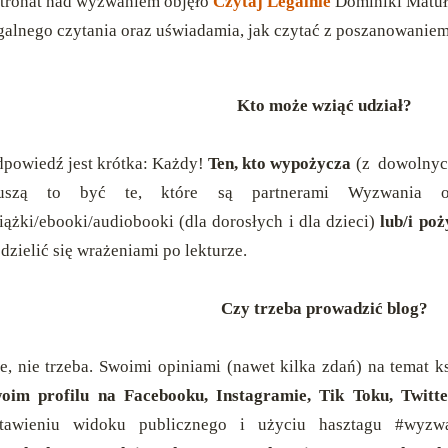
tronat nad wyzwaniem objęło
Czytaj Legalnie
Dominiki Matu
galnego czytania oraz uświadamia, jak czytać z poszanowaniem
Kto może wziąć udział?
powiedź jest krótka: Każdy!
Ten, kto wypożycza
(z dowolnych
uszą to być te, które są partnerami Wyzwania ora
iążki/ebooki/audiobooki (dla dorosłych i dla dzieci)
lub/i po
dzielić się wrażeniami po lekturze.
Czy trzeba prowadzić blog?
e, nie trzeba. Swoimi opiniami (nawet kilka zdań) na temat 
oim profilu na Facebooku, Instagramie, Tik Toku, Twitte
stawieniu widoku publicznego i użyciu hasztagu #wyzw