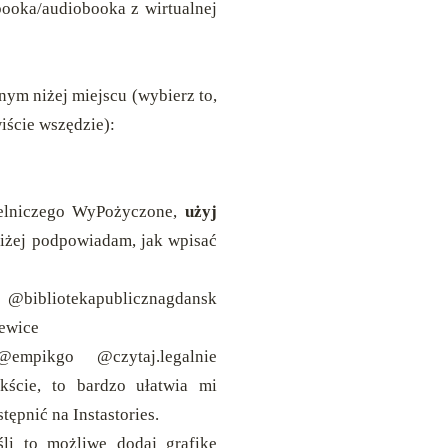
booka/audiobooka z wirtualnej
ym niżej miejscu (wybierz to,
iście wszędzie):
telniczego WyPożyczone,
użyj
iżej podpowiadam, jak wpisać
ibliotekapublicznagdansk
ewice
empikgo @czytaj.legalnie
kście, to bardzo ułatwia mi
ępnić na Instastories.
li to możliwe dodaj grafikę