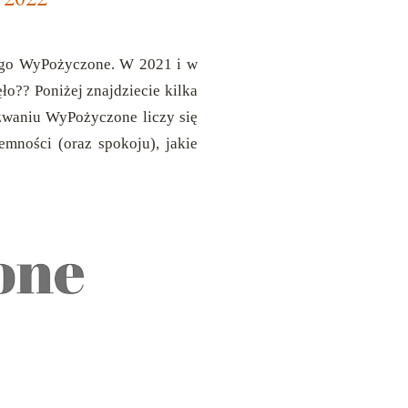
zego WyPożyczone. W 2021
i w
ęło?? Poniżej znajdziecie kilka
yzwaniu WyPożyczone liczy się
emności (oraz spokoju), jakie