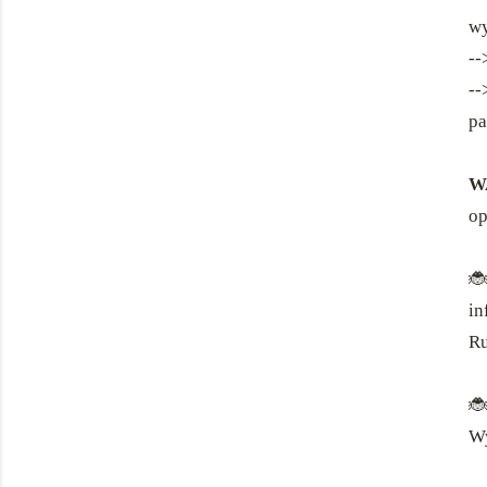
wy
-
-
pa
W
op

in
Ru
Wy