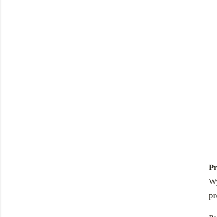
Pr
Wy
pr