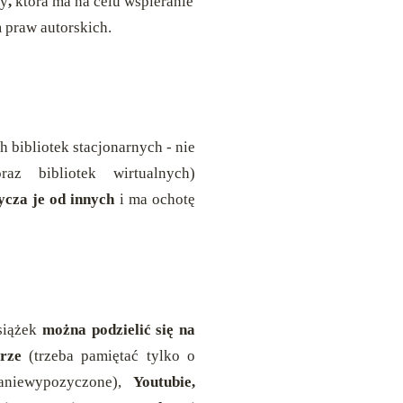
ły
,
która ma na celu wspieranie
 praw autorskich.
 bibliotek stacjonarnych - nie
z bibliotek wirtualnych)
życza je od innych
i ma ochotę
książek
można podzielić się na
rze
(trzeba pamiętać tylko o
aniewypozyczone),
Youtubie,