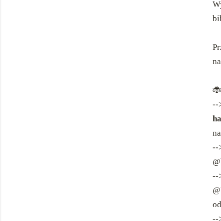
Wy
bi
Pr
na

--
ha
na
-
@b
-
@b
od
-