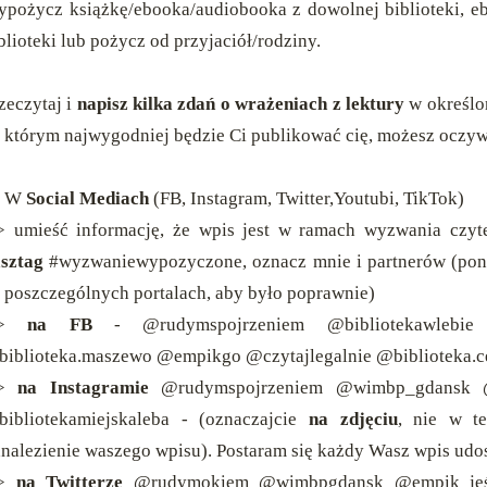
pożycz książkę/ebooka/audiobooka z dowolnej biblioteki, e
blioteki lub pożycz od przyjaciół/rodziny.
zeczytaj i
napisz kilka zdań o wrażeniach z lektury
w określon
 którym najwygodniej będzie Ci publikować cię, możesz oczyw
 W
Social Mediach
(FB, Instagram, Twitter,Youtubi, TikTok)
> umieść informację, że wpis jest w ramach wyzwania czy
sztag
#wyzwaniewypozyczone, oznacz mnie i partnerów (pon
 poszczególnych portalach, aby było poprawnie)
->
na FB
- @rudymspojrzeniem @bibliotekawlebie @b
iblioteka.maszewo @empikgo @czytajlegalnie @biblioteka.c
->
na Instagramie
@rudymspojrzeniem @wimbp_gdansk @
ibliotekamiejskaleba -
(oznaczajcie
na zdjęciu
, nie w te
nalezienie waszego wpisu).
Postaram się każdy Wasz wpis udost
->
na Twitterze
@rudymokiem @wimbpgdansk @empik
jeś