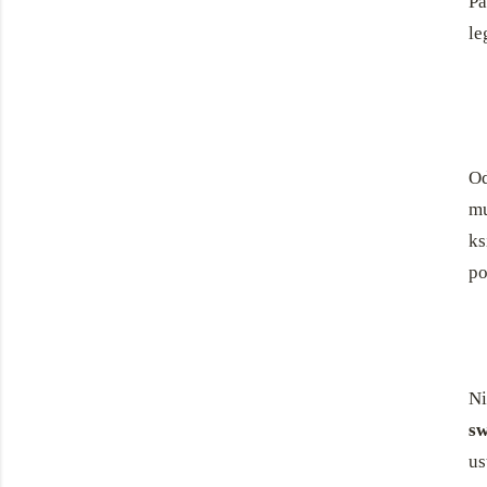
Pa
le
Od
m
ks
po
Ni
sw
u