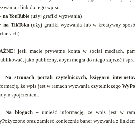
zwania i link do tego wpisu
->
na YouTubie
(użyj grafiki wyzwania)
->
na TikToku
(
użyj grafiki wyzwania lub w kreatywny sposó
rtnerach)
AŻNE!
jeśli macie prywatne konta w social mediach, pam
ublikować, jako publiczny, abym mogła do niego zajrzeć i spraw

Na stronach portali czytelniczych, księgarń internet
formację, że wpis jest w ramach wyzwania czytelniczego
WyPo
dym spojrzeniem.
🐞
Na blogach
– umieść informację, że wpis jest w ram
Pożyczone oraz zamieść koniecznie baner wyzwania z linkiem