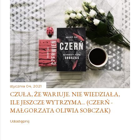
stycznia 04, 2021
CZUŁA, ŻE WARIUJE. NIE WIEDZIAŁA,
ILE JESZCZE WYTRZYMA... (CZERŃ -
MAŁGORZATA OLIWIA SOBCZAK)
Udostępnij