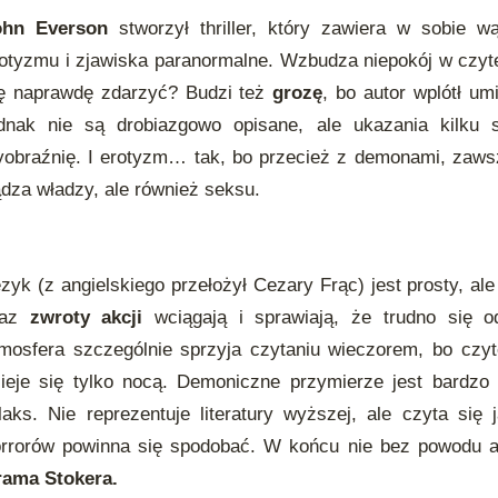
ohn Everson
stworzył thriller, który zawiera w sobie wą
otyzmu i zjawiska paranormalne. Wzbudza niepokój w czyt
ę naprawdę zdarzyć? Budzi też
grozę
, bo autor wplótł umi
ednak nie są drobiazgowo opisane, ale ukazania kilku
obraźnię. I erotyzm… tak, bo przecież z demonami, zawsz
dza władzy, ale również seksu.
zyk (z angielskiego przełożył Cezary Frąc) jest prosty, al
raz
zwroty akcji
wciągają i sprawiają, że trudno się od
mosfera szczególnie sprzyja czytaniu wieczorem, bo czyt
ieje się tylko nocą. Demoniczne przymierze jest bardzo 
laks. Nie reprezentuje literatury wyższej, ale czyta się
rrorów powinna się spodobać. W końcu nie bez powodu a
rama Stokera.