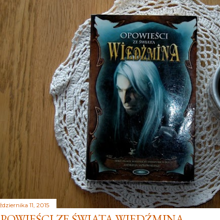
dziernika 11, 2015
POWIEŚCI ZE ŚWIATA WIEDŹMINA