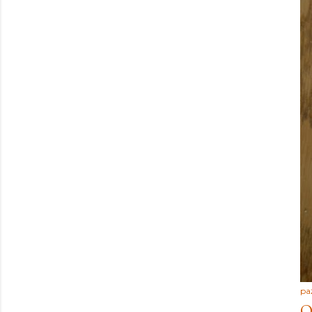
paź
O