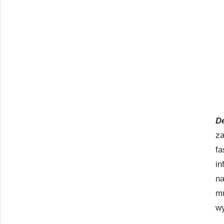
D
z
fa
in
na
mu
wy