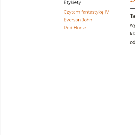
Etykiety
Czytam fantastykę IV
Ta
Everson John
wy
Red Horse
k
od