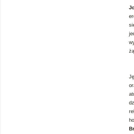
J
er
si
j
wy
żą
Ję
o
at
dz
re
ho
B