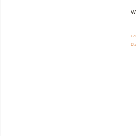
Wp
Ud
Ety