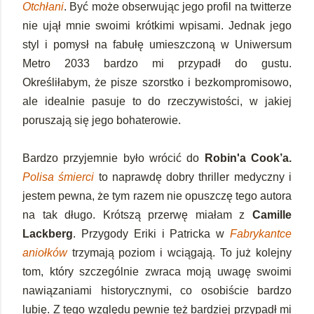
Otchłani
. Być może obserwując jego profil na twitterze
nie ujął mnie swoimi krótkimi wpisami. Jednak jego
styl i pomysł na fabułę umieszczoną w Uniwersum
Metro 2033 bardzo mi przypadł do gustu.
Określiłabym, że pisze szorstko i bezkompromisowo,
ale idealnie pasuje to do rzeczywistości, w jakiej
poruszają się jego bohaterowie.
Bardzo przyjemnie było wrócić do
Robin'a Cook’a.
Polisa śmierci
to naprawdę dobry thriller medyczny i
jestem pewna, że tym razem nie opuszczę tego autora
na tak długo. Krótszą przerwę miałam z
Camille
Lackberg
. Przygody Eriki i Patricka w
Fabrykantce
aniołków
trzymają poziom i wciągają. To już kolejny
tom, który szczególnie zwraca moją uwagę swoimi
nawiązaniami historycznymi, co osobiście bardzo
lubię. Z tego względu pewnie też bardziej przypadł mi