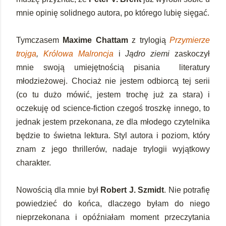
mnie opinię solidnego autora, po którego lubię sięgać.
Tymczasem
Maxime Chattam
z trylogią
Przymierze
trojga
,
Królowa Malroncja
i
Jądro ziemi
zaskoczył
mnie swoją umiejętnością pisania literatury
młodzieżowej. Chociaż nie jestem odbiorcą tej serii
(co tu dużo mówić, jestem trochę już za stara) i
oczekuję od science-fiction czegoś troszkę innego, to
jednak jestem przekonana, ze dla młodego czytelnika
będzie to świetna lektura. Styl autora i poziom, który
znam z jego thrillerów, nadaje trylogii wyjątkowy
charakter.
Nowością dla mnie był
Robert J. Szmidt
. Nie potrafię
powiedzieć do końca, dlaczego byłam do niego
nieprzekonana i opóźniałam moment przeczytania