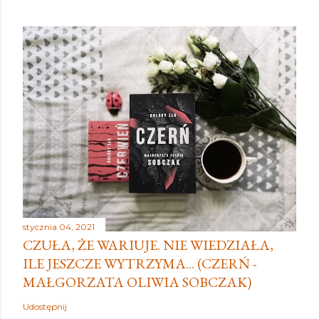
stycznia 04, 2021
CZUŁA, ŻE WARIUJE. NIE WIEDZIAŁA,
ILE JESZCZE WYTRZYMA... (CZERŃ -
MAŁGORZATA OLIWIA SOBCZAK)
Udostępnij