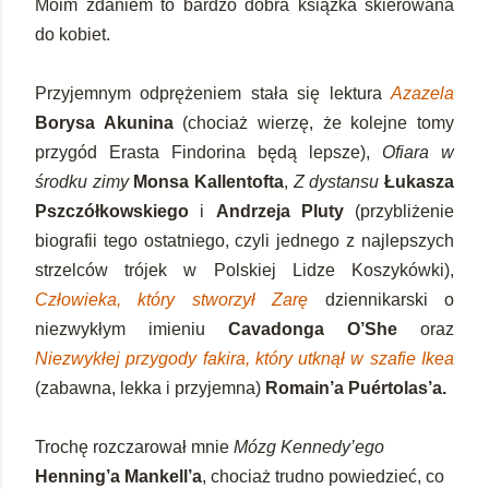
Moim zdaniem to bardzo dobra książka skierowana
do kobiet.
Przyjemnym odprężeniem stała się lektura
Azazela
Borysa Akunina
(chociaż wierzę, że kolejne tomy
przygód Erasta Findorina będą lepsze),
Ofiara w
środku zimy
Monsa Kallentofta
,
Z dystansu
Łukasza
Pszczółkowskiego
i
Andrzeja Pluty
(przybliżenie
biografii tego ostatniego, czyli jednego z najlepszych
strzelców trójek w Polskiej Lidze Koszykówki),
Człowieka, który stworzył Zarę
dziennikarski o
niezwykłym imieniu
Cavadonga O’She
oraz
Niezwykłej przygody fakira, który utknął w szafie Ikea
(zabawna, lekka i przyjemna)
Romain’a Puértolas’a.
Trochę rozczarował mnie
Mózg Kennedy’ego
Henning’a Mankell’a
, chociaż trudno powiedzieć, co