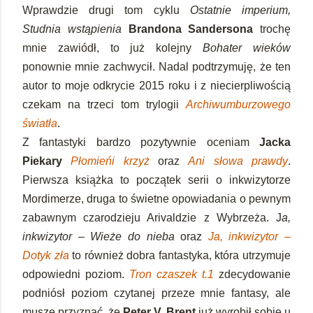
Wprawdzie drugi tom cyklu
Ostatnie imperium,
Studnia wstąpienia
Brandona Sandersona
trochę
mnie zawiódł, to już kolejny
Bohater wieków
ponownie mnie zachwycił. Nadal podtrzymuję, że ten
autor to moje odkrycie 2015 roku i z niecierpliwością
czekam na trzeci tom trylogii
Archiwumburzowego
światła
.
Z fantastyki bardzo pozytywnie oceniam
Jacka
Piekary
Płomieńi krzyż
oraz
Ani słowa prawdy
.
Pierwsza książka to początek serii o inkwizytorze
Mordimerze, druga to świetne opowiadania o pewnym
zabawnym czarodzieju Arivaldzie z Wybrzeża. J
a,
inkwizytor – Wieże do nieba
oraz
Ja, inkwizytor –
Dotyk zła
to również dobra fantastyka, która utrzymuje
odpowiedni poziom.
Tron czaszek t.1
zdecydowanie
podniósł poziom czytanej przeze mnie fantasy, ale
muszę przyznać, że
Peter V. Brent
już wyrobił sobie u